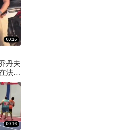
00:16
乔丹夫
在法国
00:16