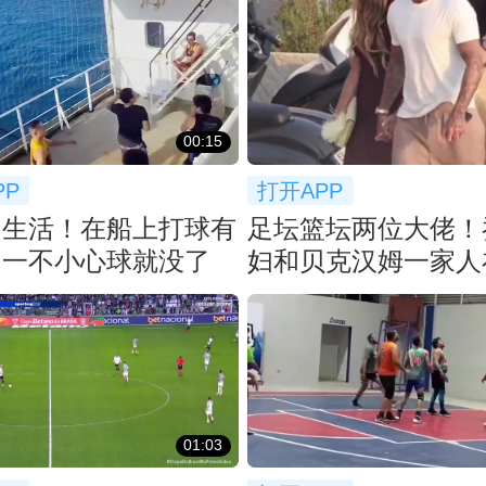
00:15
PP
打开APP
的生活！在船上打球有
足坛篮坛两位大佬！
？一不小心球就没了
妇和贝克汉姆一家人
一起聚餐
01:03