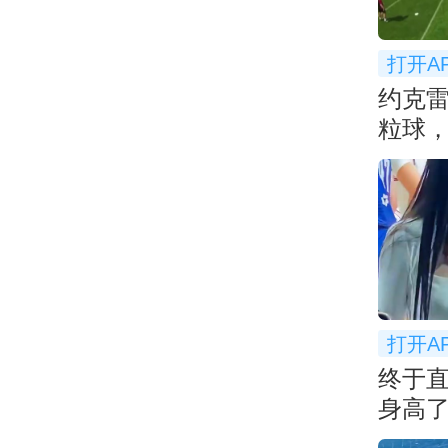
打开A
约克
粒球，
打开A
终于直
身高
👀