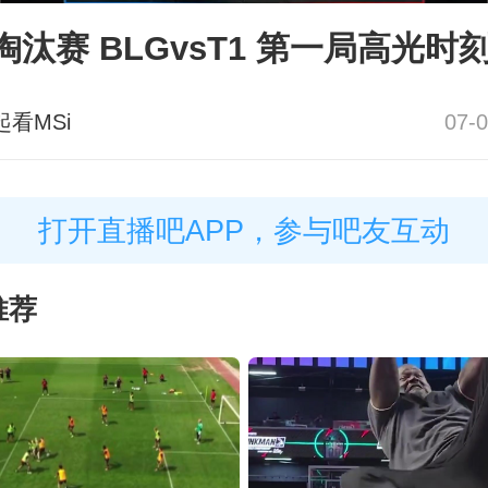
I淘汰赛 BLGvsT1 第一局高光时
起看MSi
07-0
打开直播吧APP，参与吧友互动
推荐