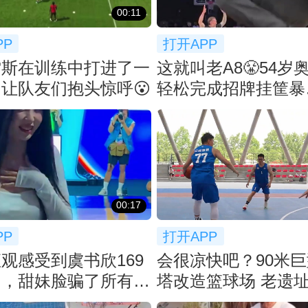
00:11
PP
打开APP
雷斯在训练中打进了一
这就叫老A8😤54岁
让队友们抱头惊呼😮
轻松完成招牌挂筐暴
扣！！！
00:17
PP
打开APP
观感受到虞书欣169
会很凉快吧？90米
了，甜妹脸骗了所有人
塔改造篮球场 老遗
新潮流！