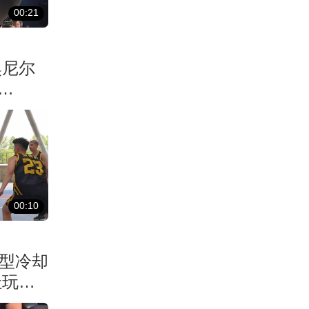
00:21
奥尼尔
00:10
巨型冷却
址玩出