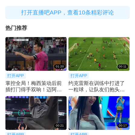
打开直播吧APP，查看10条精彩评论
热门推荐
01:20
00:11
打开APP
打开APP
掌控全局！梅西策动后前
约克雷斯在训练中打进了
插打门得手双响！迈阿密3-
一粒球，让队友们抱头惊
1扩大比分！
呼😮
00:21
00:17
打开APP
打开APP