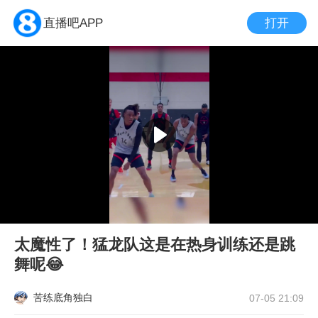
打开
直播吧APP
太魔性了！猛龙队这是在热身训练还是跳
舞呢😂
苦练底角独白
07-05 21:09