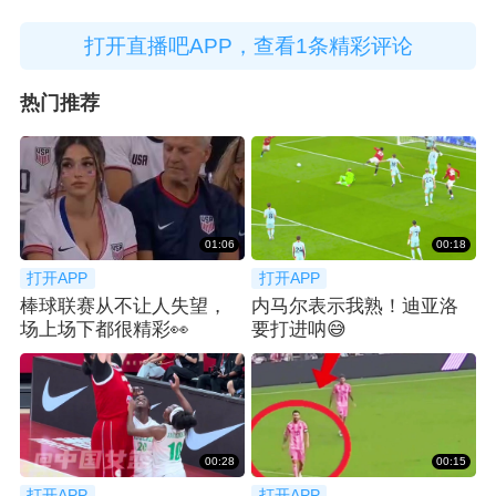
打开直播吧APP，查看1条精彩评论
热门推荐
01:06
00:18
打开APP
打开APP
棒球联赛从不让人失望，
内马尔表示我熟！迪亚洛
场上场下都很精彩👀
要打进呐😅
00:28
00:15
打开APP
打开APP