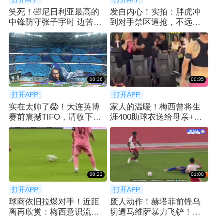
笑死！🤣尼日利亚最高的
发自内心！实拍：胖虎冲
中锋防守张子宇时 边苦笑
到对手禁区逼抢，不远处
边弃防
梅西微笑送上掌声
00:36
00:35
打开APP
打开APP
实在太帅了😱！大连英博
家人的温暖！梅西曾将生
赛前震撼TIFO，请收下我
涯400助球衣送给母亲+一
的膝盖
旁父亲眼神温柔
00:23
01:08
打开APP
打开APP
球商依旧拉爆对手！近距
废人动作！赫塔菲前锋乌
离再欣赏：梅西意识流跑
切遭马维萨暴力飞铲！重