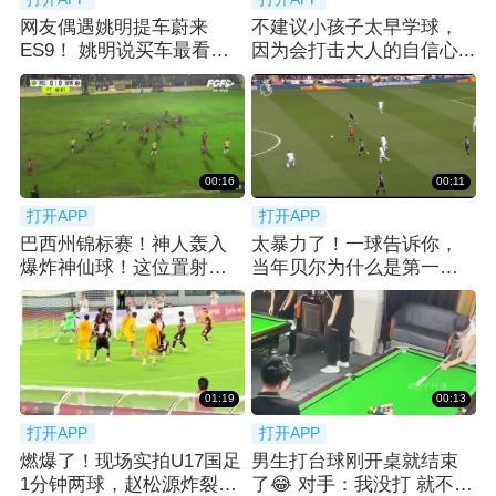
网友偶遇姚明提车蔚来
不建议小孩子太早学球，
ES9！ 姚明说买车最看重
因为会打击大人的自信心...
空间：等了2月
00:16
00:11
打开APP
打开APP
巴西州锦标赛！神人轰入
太暴力了！一球告诉你，
爆炸神仙球！这位置射门
当年贝尔为什么是第一个
简直不讲道理！
亿元先生！
01:19
00:13
打开APP
打开APP
燃爆了！现场实拍U17国足
男生打台球刚开桌就结束
1分钟两球，赵松源炸裂世
了😂 对手：我没打 就不