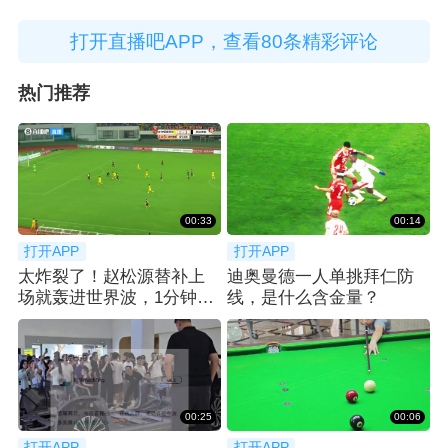
打开直播吧APP，查看80条精彩评论
热门推荐
00:33
00:14
打开APP
打开APP
太炸裂了！赵松源替补上
迪奥曼德一人单挑拜仁防
场就轰进世界波，1分钟2
线，是什么含金量？
球反超太猛了
00:25
00:06
打开APP
打开APP