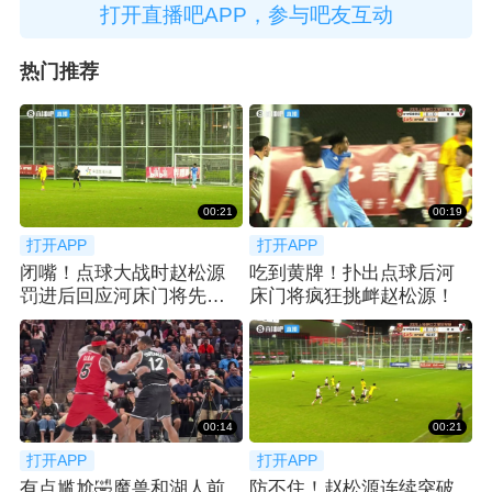
打开直播吧APP，参与吧友互动
热门推荐
00:21
00:19
打开APP
打开APP
闭嘴！点球大战时赵松源
吃到黄牌！扑出点球后河
罚进后回应河床门将先前
床门将疯狂挑衅赵松源！
的挑衅
00:14
00:21
打开APP
打开APP
有点尴尬🤣魔兽和湖人前
防不住！赵松源连续突破