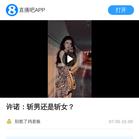
打开
直播吧APP
许诺：斩男还是斩女？
别尬了鸡老板
07-05 15:09