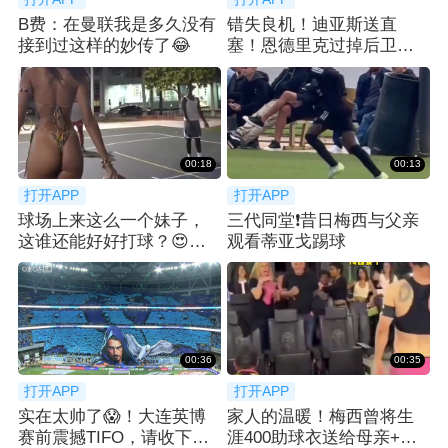
B费：在曼联我是多久没有
错失良机！迪亚斯送直
接到过这样的妙传了😂
塞！恩德里克过掉后卫小
角度打门被扑出
00:18
00:13
打开APP
打开APP
球场上来这么一个妹子，
三代同堂❗️昔日梅西与父亲
这谁还能好好打球？😍宿
观看蒂亚戈踢球
命君表示：国外也喜欢这
种摆拍？
00:36
00:35
打开APP
打开APP
实在太帅了😱！大连英博
家人的温暖！梅西曾将生
赛前震撼TIFO，请收下我
涯400助球衣送给母亲+一