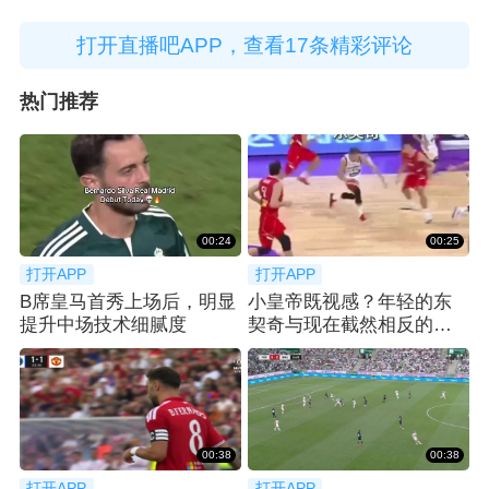
打开直播吧APP，查看17条精彩评论
热门推荐
00:24
00:25
打开APP
打开APP
B席皇马首秀上场后，明显
小皇帝既视感？年轻的东
提升中场技术细腻度
契奇与现在截然相反的风
格 你更喜欢哪款
00:38
00:38
打开APP
打开APP