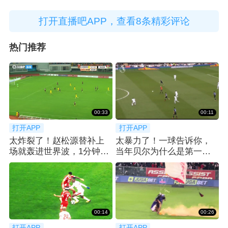
打开直播吧APP，查看8条精彩评论
热门推荐
00:33
00:11
打开APP
打开APP
太炸裂了！赵松源替补上
太暴力了！一球告诉你，
场就轰进世界波，1分钟2
当年贝尔为什么是第一个
球反超太猛了
亿元先生！
00:14
00:26
打开APP
打开APP