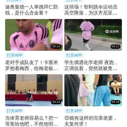
迪奥曼德一人单挑拜仁防
这排场！智利跳伞运动员
线，是什么含金量？
高空降落，为沃齐尼亚送
上科洛科洛球衣
00:14
00:21
打开APP
打开APP
老对手成队友了！卡塞米
学生偶遇化学老师 夜跑，
罗抱着梅西，给梅老板整
正调侃着，突然就被查功
笑了😂
课... 😂
00:14
00:16
打开APP
打开APP
当体育老师容易么？把一
😍能有这样的完美老婆，
等奖给他吧，不然他明年
夫复何求！