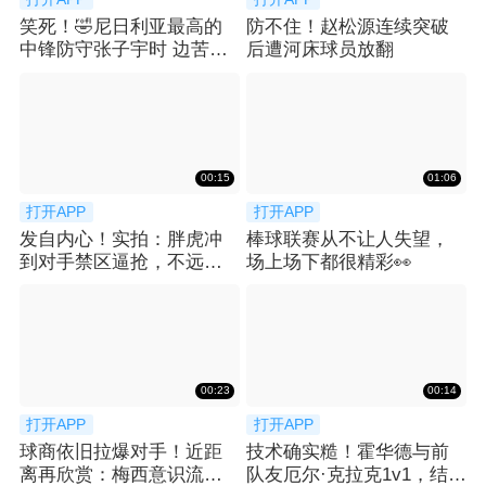
笑死！🤣尼日利亚最高的
防不住！赵松源连续突破
中锋防守张子宇时 边苦笑
后遭河床球员放翻
边弃防
00:15
01:06
打开APP
打开APP
发自内心！实拍：胖虎冲
棒球联赛从不让人失望，
到对手禁区逼抢，不远处
场上场下都很精彩👀
梅西微笑送上掌声
00:23
00:14
打开APP
打开APP
球商依旧拉爆对手！近距
技术确实糙！霍华德与前
离再欣赏：梅西意识流跑
队友厄尔·克拉克1v1，结果