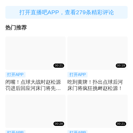
打开直播吧APP，查看279条精彩评论
热门推荐
00:21
00:19
打开APP
打开APP
闭嘴！点球大战时赵松源
吃到黄牌！扑出点球后河
罚进后回应河床门将先前
床门将疯狂挑衅赵松源！
的挑衅
00:28
00:21
打开APP
打开APP