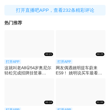
打开直播吧APP，查看232条精彩评论
热门推荐
00:21
00:25
打开APP
打开APP
这就叫老A8😤54岁奥尼尔
网友偶遇姚明提车蔚来
轻松完成招牌挂筐暴
ES9！ 姚明说买车最看重
扣！！！
空间：等了2月
00:16
01:00
打开APP
打开APP