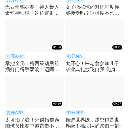
巴西州锦标赛！神人轰入
女子橄榄球的对抗程度你
爆炸神仙球！这位置射门
能接受吗？这强度不比男
简直不讲道理！
生差吧？👀
01:20
00:11
打开APP
打开APP
掌控全局！梅西策动后前
太开心！🤣老詹参加儿子
插打门得手双响！迈阿密3-
毕业典礼放飞自我 化身气
1扩大比分！
氛担当
00:16
00:07
打开APP
打开APP
太可怕了😨！外媒报道泰
推进世界级，踢空也是世
国球员比赛中遭雷击不幸
界级！福法纳的诙谐一刻~