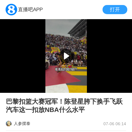
打开
直播吧APP
巴黎扣篮大赛冠军！陈登星胯下换手飞跃
汽车这一扣放NBA什么水平
人参摆泰
07-06 06:14