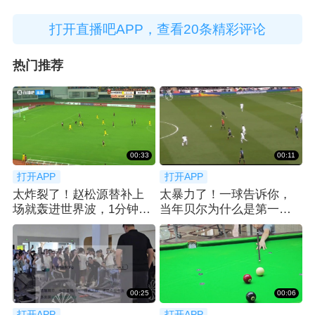
打开直播吧APP，查看20条精彩评论
热门推荐
00:33
00:11
打开APP
打开APP
太炸裂了！赵松源替补上
太暴力了！一球告诉你，
场就轰进世界波，1分钟2
当年贝尔为什么是第一个
球反超太猛了
亿元先生！
00:25
00:06
打开APP
打开APP