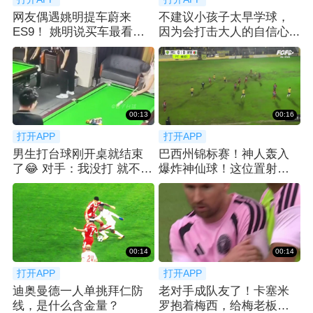
网友偶遇姚明提车蔚来
不建议小孩子太早学球，
ES9！ 姚明说买车最看重
因为会打击大人的自信心...
空间：等了2月
00:13
00:16
打开APP
打开APP
男生打台球刚开桌就结束
巴西州锦标赛！神人轰入
了😂 对手：我没打 就不
爆炸神仙球！这位置射门
AA了.....
简直不讲道理！
00:14
00:14
打开APP
打开APP
迪奥曼德一人单挑拜仁防
老对手成队友了！卡塞米
线，是什么含金量？
罗抱着梅西，给梅老板整