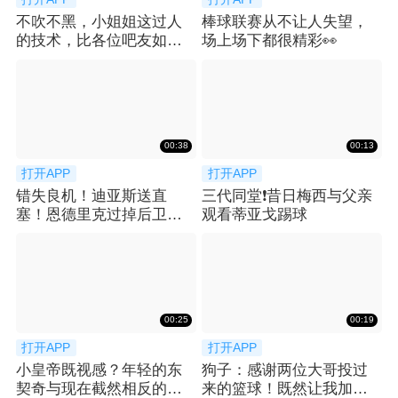
不吹不黑，小姐姐这过人
棒球联赛从不让人失望，
的技术，比各位吧友如
场上场下都很精彩👀
何？😍
00:38
00:13
打开APP
打开APP
错失良机！迪亚斯送直
三代同堂❗️昔日梅西与父亲
塞！恩德里克过掉后卫小
观看蒂亚戈踢球
角度打门被扑出
00:25
00:19
打开APP
打开APP
小皇帝既视感？年轻的东
狗子：感谢两位大哥投过
契奇与现在截然相反的风
来的篮球！既然让我加餐