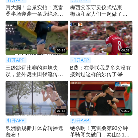
真大腿！全景实拍：克雷
梅西父亲守灵仪式结束，
桑半场奔袭一条龙绝杀，
梅西和家人们一起做了最
瞬间引爆济南奥体
后的告别
00:39
00:38
打开APP
打开APP
三级跳远比赛的尴尬失
B费：在曼联我是多久没有
误，意外诞生田径流传许
接到过这样的妙传了😂
久的搞笑传奇瞬间
01:43
01:12
打开APP
打开APP
欧洲新规撕开体育转播遮
绝杀啊！克雷桑第93分钟
羞布！
单骑闯关破门，泰山2-1津