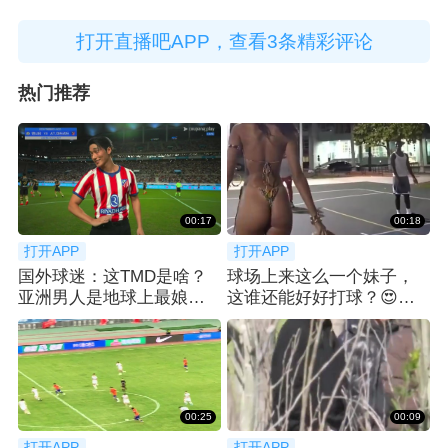
打开直播吧APP，查看3条精彩评论
热门推荐
00:17
00:18
打开APP
打开APP
国外球迷：这TMD是啥？
球场上来这么一个妹子，
亚洲男人是地球上最娘炮
这谁还能好好打球？😍宿
的？
命君表示：国外也喜欢这
种摆拍？
00:25
00:09
打开APP
打开APP