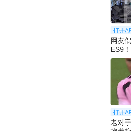
打开A
网友
ES9
空间：
打开A
老对