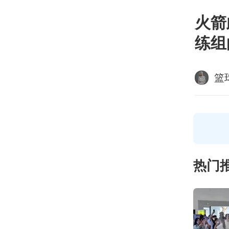
火箭
练组
篮
热门