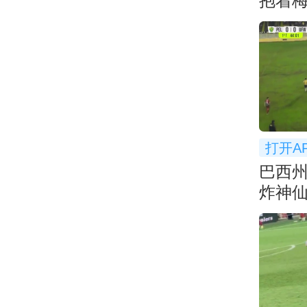
抱着
😂
打开A
巴西
炸神
不讲