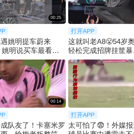
00:25
PP
打开APP
偶遇姚明提车蔚来
这就叫老A8😤54岁
！ 姚明说买车最看重
轻松完成招牌挂筐暴
等了2月
扣！！！
00:14
PP
打开APP
手成队友了！卡塞米罗
太可怕了😨！外媒