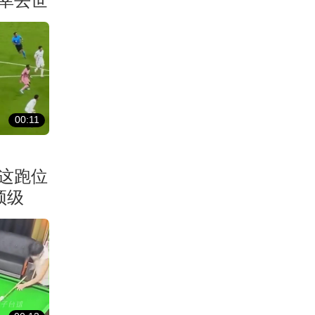
幸去世
00:11
这跑位
顶级