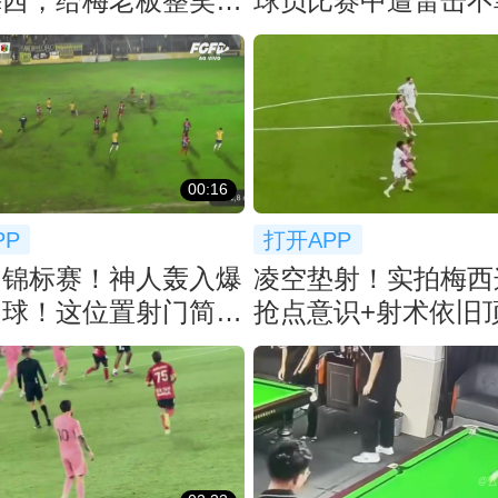
梅西，给梅老板整笑了
球员比赛中遭雷击不
00:16
PP
打开APP
州锦标赛！神人轰入爆
凌空垫射！实拍梅西
仙球！这位置射门简直
抢点意识+射术依旧
道理！