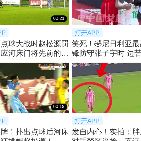
00:21
PP
打开APP
！点球大战时赵松源罚
笑死！🤣尼日利亚
回应河床门将先前的挑
锋防守张子宇时 边
弃防
00:19
PP
打开APP
黄牌！扑出点球后河床
发自内心！实拍：胖