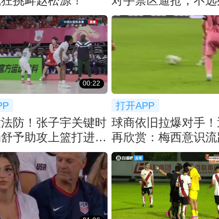
疯狂挑衅赵松源！
对手禁区逼抢，不远
微笑送上掌声
00:22
PP
打开APP
没法防！张子宇关键时
球商依旧拉爆对手！
杨舒予助攻上篮打进，
再欣赏：梅西意识流
杀死比赛
停球垫射破门