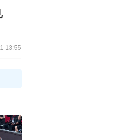
见
1 13:55
论