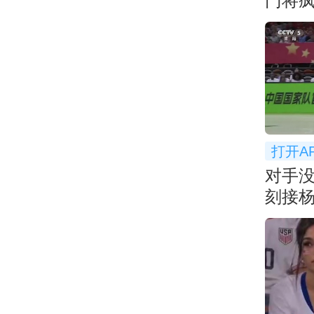
门将
打开A
对手
刻接
基本