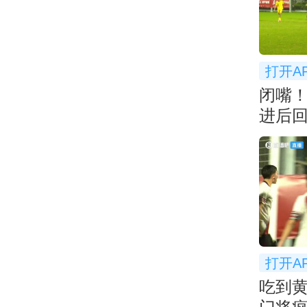
打开A
闭嘴
进后
衅
打开A
吃到