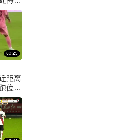
处梅西
00:23
近距离
跑位不