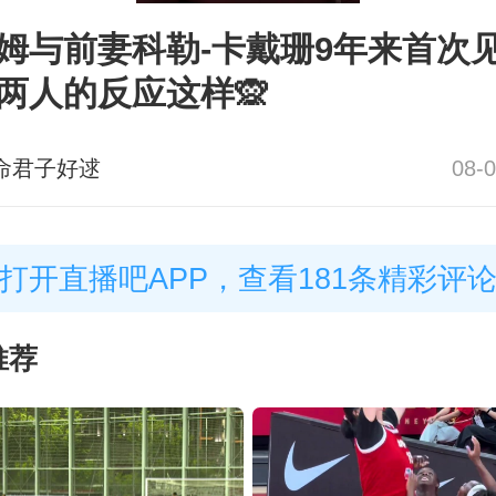
姆与前妻科勒-卡戴珊9年来首次
两人的反应这样🙊
命君子好逑
08-0
打开直播吧APP，查看181条精彩评
推荐