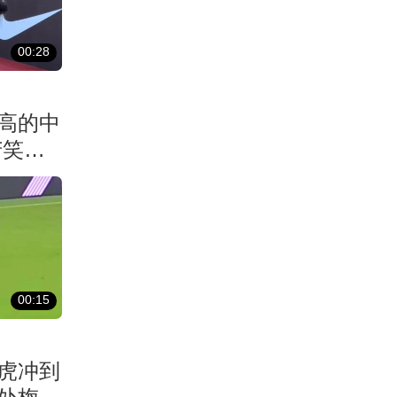
00:28
最高的中
苦笑边
00:15
虎冲到