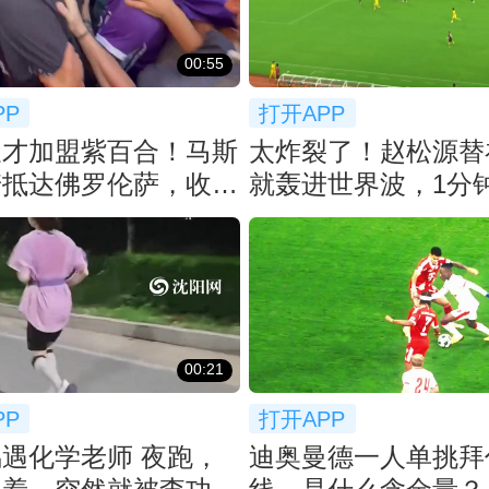
00:55
PP
打开APP
天才加盟紫百合！马斯
太炸裂了！赵松源替
诺抵达佛罗伦萨，收获
就轰进世界波，1分
狂热追捧
超太猛了
00:21
PP
打开APP
遇化学老师 夜跑，
迪奥曼德一人单挑拜