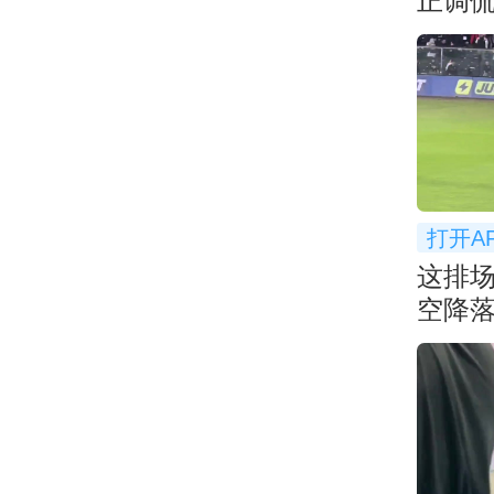
正调
课... 
打开A
这排
空降
洛科