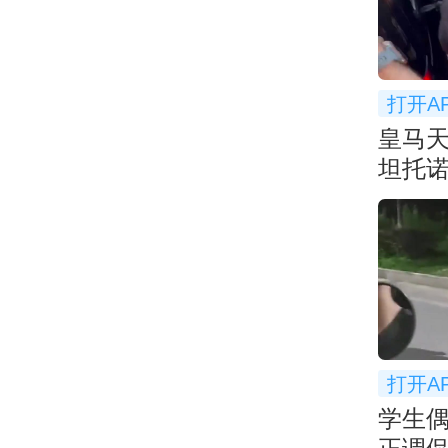
打开A
皇马
坦托
球迷
打开A
学生偶