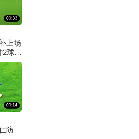
00:33
补上场
钟2球反
00:14
仁防