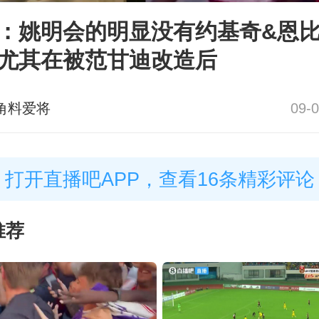
：姚明会的明显没有约基奇&恩
尤其在被范甘迪改造后
角料爱将
09-0
打开直播吧APP，查看16条精彩评论
推荐