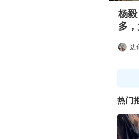
杨毅
多，
边
热门