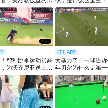
侃着，突然就被查功
线，是什么含金量？

00:26
PP
打开APP
场！智利跳伞运动员高
太暴力了！一球告诉
落，为沃齐尼亚送上科
年贝尔为什么是第一
洛球衣
先生！