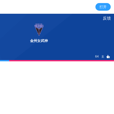
反馈
金州女武神
64