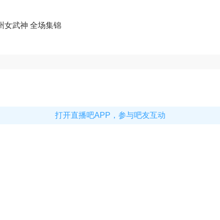
 金州女武神 全场集锦
打开直播吧APP，参与吧友互动