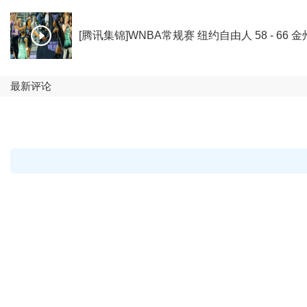
[腾讯集锦]WNBA常规赛 纽约自由人 58 - 66
最新评论