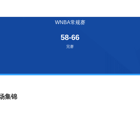
WNBA常规赛
58-66
完赛
全场集锦