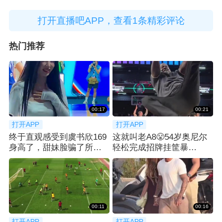
打开直播吧APP，查看1条精彩评论
热门推荐
00:17
00:21
打开APP
打开APP
终于直观感受到虞书欣169
这就叫老A8😤54岁奥尼尔
身高了，甜妹脸骗了所有
轻松完成招牌挂筐暴
人👀
扣！！！
00:11
00:16
打开APP
打开APP