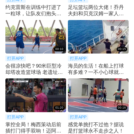
约克雷斯在训练中打进了
足坛篮坛两位大佬！乔丹
一粒球，让队友们抱头惊
夫妇和贝克汉姆一家人在
呼😮
法国一起聚餐
00:10
00:15
打开APP
打开APP
会很凉快吧？90米巨型冷
海员的生活！在船上打球
却塔改造篮球场 老遗址玩
有多难？一不小心球就没
出新潮流！
了
01:20
00:16
打开APP
打开APP
掌控全局！梅西策动后前
感觉单挑打不过他？据说
插打门得手双响！迈阿密3-
是打篮球永不走步之人！