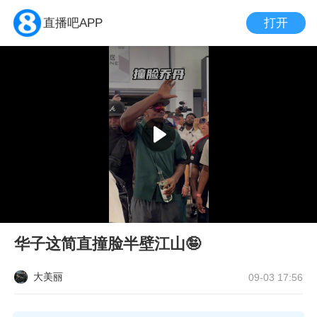
打开
直播吧APP
华子这简直撞脸半壁江山🤪
大美丽
09-03 17:56