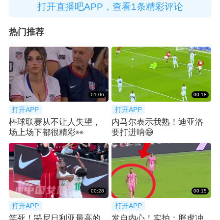
打开直播吧APP，查看1条精彩评论
热门推荐
01:06
00:18
打开APP
打开APP
棒球联赛从不让人失望，
内马尔表示我熟！迪亚洛
场上场下都很精彩👀
要打进呐😅
00:28
00:15
打开APP
打开APP
笑死！🤣尼日利亚最高的
发自内心！实拍：胖虎冲