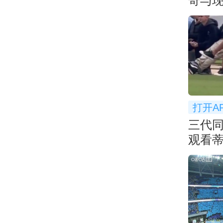
奇与
你更
打开A
三代同
观看