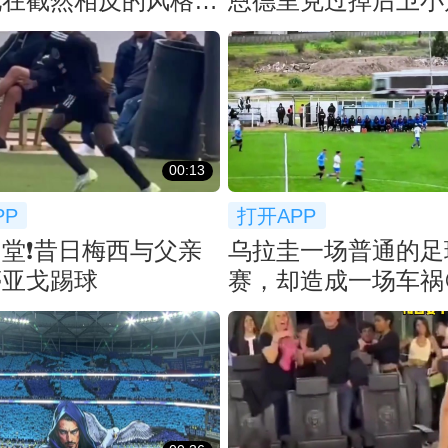
现在截然相反的风格
恩德里克过掉后卫小
喜欢哪款
门被扑出
00:13
PP
打开APP
堂❗️昔日梅西与父亲
乌拉圭一场普通的足
蒂亚戈踢球
赛，却造成一场车祸