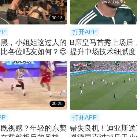
00:13
PP
打开APP
不黑，小姐姐这过人的
B席皇马首秀上场后
比各位吧友如何？😍
提升中场技术细腻度
00:25
PP
打开APP
帝既视感？年轻的东契
错失良机！迪亚斯送