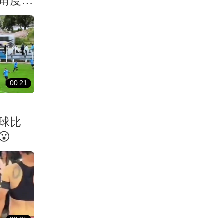
角度打
00:21
球比
