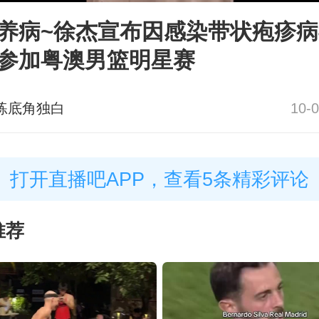
养病~徐杰宣布因感染带状疱疹
参加粤澳男篮明星赛
练底角独白
10-0
打开直播吧APP，查看5条精彩评论
推荐