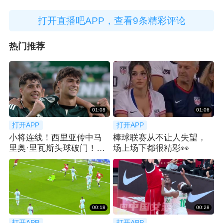
打开直播吧APP，查看9条精彩评论
热门推荐
01:08
01:06
打开APP
打开APP
小将连线！西里亚传中马
棒球联赛从不让人失望，
里奥·里瓦斯头球破门！皇
场上场下都很精彩👀
马1-0领先！
00:18
00:28
打开APP
打开APP