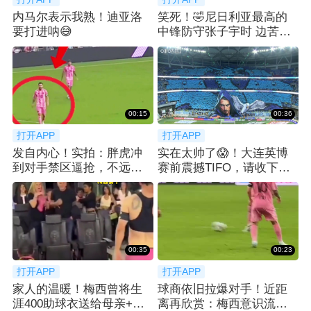
内马尔表示我熟！迪亚洛
笑死！🤣尼日利亚最高的
要打进呐😅
中锋防守张子宇时 边苦笑
边弃防
00:15
00:36
打开APP
打开APP
发自内心！实拍：胖虎冲
实在太帅了😱！大连英博
到对手禁区逼抢，不远处
赛前震撼TIFO，请收下我
梅西微笑送上掌声
的膝盖
00:35
00:23
打开APP
打开APP
家人的温暖！梅西曾将生
球商依旧拉爆对手！近距
涯400助球衣送给母亲+一
离再欣赏：梅西意识流跑