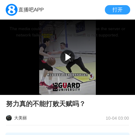
打开
直播吧APP
This
is
a
The media could not be loaded, either because the server or
modal
window.
network failed or because the format is not supported.
努力真的不能打败天赋吗？
大美丽
10-04 03:00