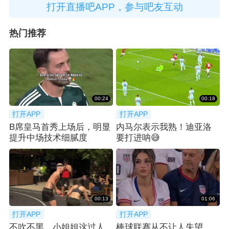
打开直播吧APP，参与吧友互动
热门推荐
00:24
00:18
打开APP
打开APP
B席皇马首秀上场后，明显
内马尔表示我熟！迪亚洛
提升中场技术细腻度
要打进呐😅
00:13
01:06
打开APP
打开APP
不吹不黑，小姐姐这过人
棒球联赛从不让人失望，