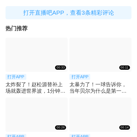
打开直播吧APP，查看3条精彩评论
热门推荐
00:33
00:11
打开APP
打开APP
太炸裂了！赵松源替补上
太暴力了！一球告诉你，
场就轰进世界波，1分钟2
当年贝尔为什么是第一个
球反超太猛了
亿元先生！
00:26
00:14
打开APP
打开APP