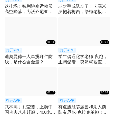
这排场！智利跳伞运动员
老对手成队友了！卡塞米
高空降落，为沃齐尼亚送
罗抱着梅西，给梅老板整
上科洛科洛球衣
笑了😂
00:14
00:21
打开APP
打开APP
迪奥曼德一人单挑拜仁防
学生偶遇化学老师 夜跑，
线，是什么含金量？
正调侃着，突然就被查功
课... 😂
00:13
00:14
打开APP
打开APP
武林高手孔莹蓥，上演中
有点尴尬🤣魔兽和湖人前
国功夫八步赶蝉，400米栏
队友厄尔·克拉克单挑！吃