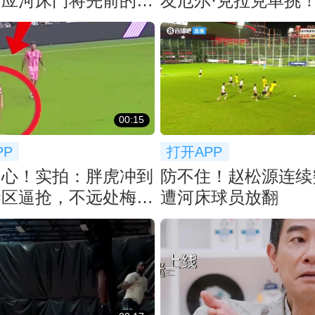
回应河床门将先前的挑
友厄尔·克拉克单挑
个大帽！
00:15
PP
打开APP
内心！实拍：胖虎冲到
防不住！赵松源连续
禁区逼抢，不远处梅西
遭河床球员放翻
送上掌声