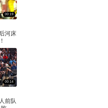
00:19
后河床
！
00:14
湖人前队