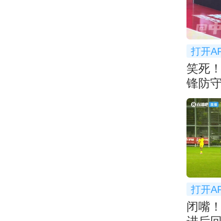
打开A
笑死！
锋防守
弃防
打开A
闭嘴