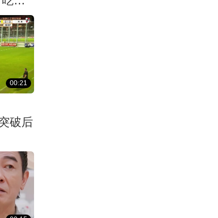
！吃了
00:21
突破后