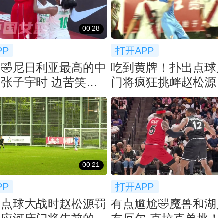
00:28
PP
打开APP
🤣尼日利亚最高的中
吃到黄牌！扑出点球
张子宇时 边苦笑边
门将疯狂挑衅赵松源
00:21
PP
打开APP
！点球大战时赵松源罚
有点尴尬🤣魔兽和