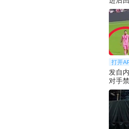
进后
衅
打开A
发自
对手
微笑