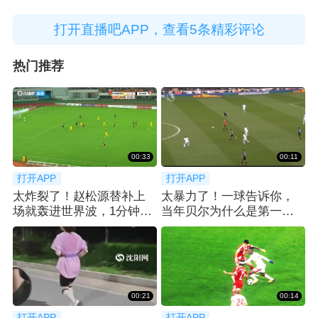
打开直播吧APP，查看5条精彩评论
热门推荐
00:33
00:11
打开APP
打开APP
太炸裂了！赵松源替补上
太暴力了！一球告诉你，
场就轰进世界波，1分钟2
当年贝尔为什么是第一个
球反超太猛了
亿元先生！
00:21
00:14
打开APP
打开APP