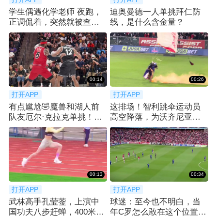
学生偶遇化学老师 夜跑，
迪奥曼德一人单挑拜仁防
正调侃着，突然就被查功
线，是什么含金量？
课... 😂
00:14
00:26
打开APP
打开APP
有点尴尬🤣魔兽和湖人前
这排场！智利跳伞运动员
队友厄尔·克拉克单挑！吃
高空降落，为沃齐尼亚送
了个大帽！
上科洛科洛球衣
00:13
00:34
打开APP
打开APP
武林高手孔莹蓥，上演中
球迷：至今也不明白，当
国功夫八步赶蝉，400米栏
年C罗怎么敢在这个位置直