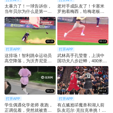
太暴力了！一球告诉你，
老对手成队友了！卡塞米
当年贝尔为什么是第一个
罗抱着梅西，给梅老板整
亿元先生！
笑了😂
00:26
00:13
打开APP
打开APP
这排场！智利跳伞运动员
武林高手孔莹蓥，上演中
高空降落，为沃齐尼亚送
国功夫八步赶蝉，400米栏
上科洛科洛球衣
拿下冠军！
00:21
00:14
打开APP
打开APP
学生偶遇化学老师 夜跑，
有点尴尬🤣魔兽和湖人前
正调侃着，突然就被查功
队友厄尔·克拉克单挑！吃