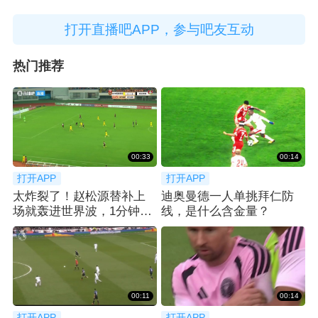
打开直播吧APP，参与吧友互动
热门推荐
00:33
00:14
打开APP
打开APP
太炸裂了！赵松源替补上
迪奥曼德一人单挑拜仁防
场就轰进世界波，1分钟2
线，是什么含金量？
球反超太猛了
00:11
00:14
打开APP
打开APP