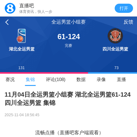
直播吧
体育资讯，快人一步
全运男篮小组赛
反馈
61-124
完赛
湖北全运男篮
四川全运男篮
131
73
赛况
集锦
评论(108)
数据
录像
直播
11月04日全运男篮小组赛 湖北全运男篮61-124
四川全运男篮 集锦
2025-11-04 18:56:45
流畅点播（直播吧客户端观看）