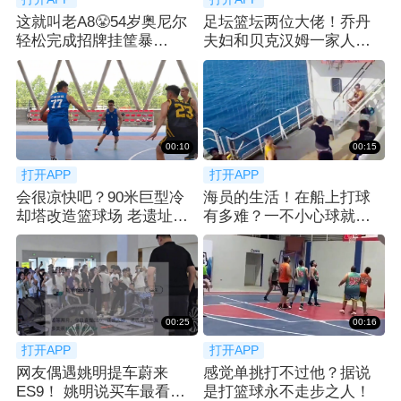
这就叫老A8😤54岁奥尼尔
足坛篮坛两位大佬！乔丹
轻松完成招牌挂筐暴
夫妇和贝克汉姆一家人在
扣！！！
法国一起聚餐
00:10
00:15
打开APP
打开APP
会很凉快吧？90米巨型冷
海员的生活！在船上打球
却塔改造篮球场 老遗址玩
有多难？一不小心球就没
出新潮流！
了
00:25
00:16
打开APP
打开APP
网友偶遇姚明提车蔚来
感觉单挑打不过他？据说
ES9！ 姚明说买车最看重
是打篮球永不走步之人！