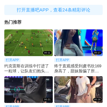
打开直播吧APP，查看24条精彩评论
热门推荐
00:11
00:17
打开APP
打开APP
约克雷斯在训练中打进了
终于直观感受到虞书欣169
一粒球，让队友们抱头惊
身高了，甜妹脸骗了所有
呼😮
人👀
00:21
00:16
打开APP
打开APP