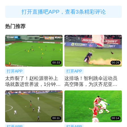
打开直播吧APP，查看3条精彩评论
热门推荐
00:33
00:26
打开APP
打开APP
太炸裂了！赵松源替补上
这排场！智利跳伞运动员
场就轰进世界波，1分钟2
高空降落，为沃齐尼亚送
球反超太猛了
上科洛科洛球衣
00:11
00:14
打开APP
打开APP