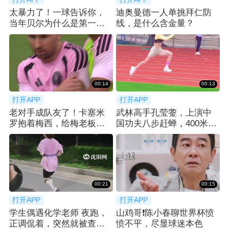
太暴力了！一球告诉你，
迪奥曼德一人单挑拜仁防
当年贝尔为什么是第一个
线，是什么含金量？
亿元先生！
00:14
00:13
打开APP
打开APP
老对手成队友了！卡塞米
武林高手孔莹蓥，上演中
罗抱着梅西，给梅老板整
国功夫八步赶蝉，400米栏
笑了😂
拿下冠军！
00:21
00:15
打开APP
打开APP
学生偶遇化学老师 夜跑，
山鸡哥❗️陈小春聊世界杯愤
正调侃着，突然就被查功
愤不平，尽显球迷本色