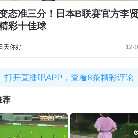
变态准三分！日本B联赛官方李
精彩十佳球
日天你好
12-0
打开直播吧APP，查看8条精彩评论
推荐