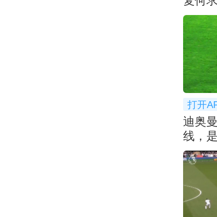
复何
打开A
迪奥
线，