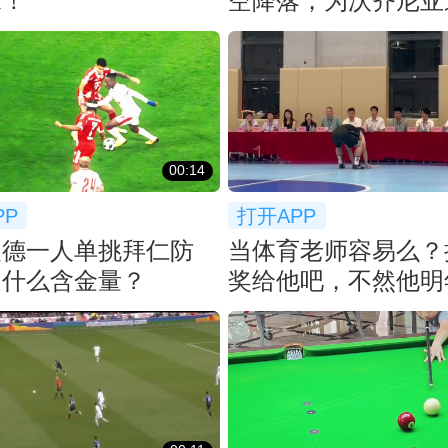
求！
空降落，为沃齐尼亚
洛科洛球衣
00:14
PP
打开APP
曼德一人单挑拜仁防
当体育老师容易么？
是什么含金量？
奖给他吧，不然他明
再来...