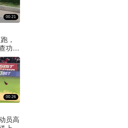
00:21
夜跑，
查功
00:26
动员高