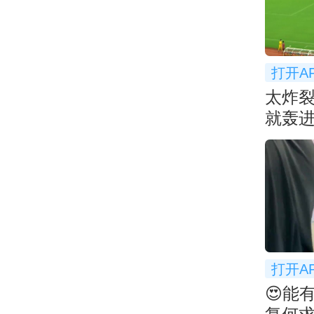
打开A
太炸
就轰进
超太
打开A
😍能