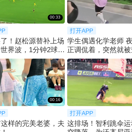
00:33
PP
打开APP
裂了！赵松源替补上场
学生偶遇化学老师 
世界波，1分钟2球反
正调侃着，突然就被
猛了
课... 😂
00:16
PP
打开APP
有这样的完美老婆，夫
这排场！智利跳伞运