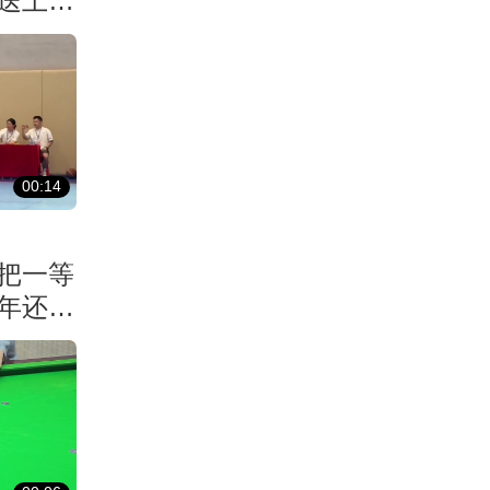
送上科
00:14
把一等
年还要