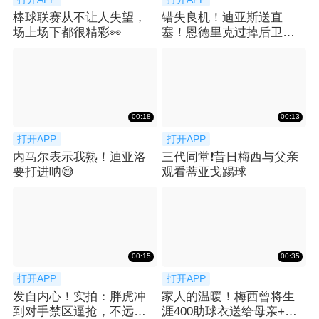
棒球联赛从不让人失望，
错失良机！迪亚斯送直
场上场下都很精彩👀
塞！恩德里克过掉后卫小
角度打门被扑出
00:18
00:13
打开APP
打开APP
内马尔表示我熟！迪亚洛
三代同堂❗️昔日梅西与父亲
要打进呐😅
观看蒂亚戈踢球
00:15
00:35
打开APP
打开APP
发自内心！实拍：胖虎冲
家人的温暖！梅西曾将生
到对手禁区逼抢，不远处
涯400助球衣送给母亲+一