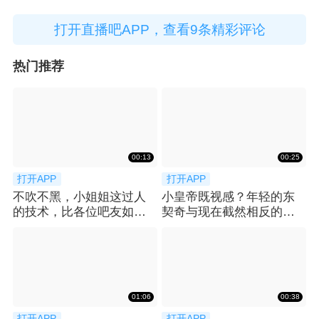
打开直播吧APP，查看9条精彩评论
热门推荐
00:13
00:25
打开APP
打开APP
不吹不黑，小姐姐这过人
小皇帝既视感？年轻的东
的技术，比各位吧友如
契奇与现在截然相反的风
何？😍
格 你更喜欢哪款
01:06
00:38
打开APP
打开APP