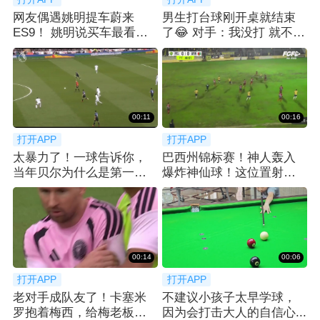
网友偶遇姚明提车蔚来
男生打台球刚开桌就结束
ES9！ 姚明说买车最看重
了😂 对手：我没打 就不
空间：等了2月
AA了.....
00:11
00:16
打开APP
打开APP
太暴力了！一球告诉你，
巴西州锦标赛！神人轰入
当年贝尔为什么是第一个
爆炸神仙球！这位置射门
亿元先生！
简直不讲道理！
00:14
00:06
打开APP
打开APP
老对手成队友了！卡塞米
不建议小孩子太早学球，
罗抱着梅西，给梅老板整
因为会打击大人的自信心...