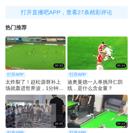
打开直播吧APP，查看27条精彩评论
热门推荐
00:33
00:14
打开APP
打开APP
太炸裂了！赵松源替补上
迪奥曼德一人单挑拜仁防
场就轰进世界波，1分钟2
线，是什么含金量？
球反超太猛了
00:25
00:13
打开APP
打开APP