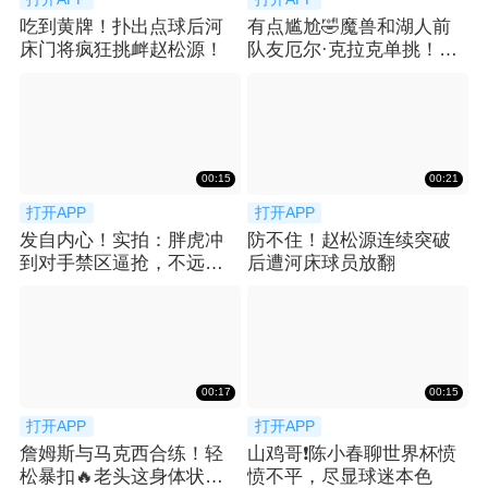
吃到黄牌！扑出点球后河
有点尴尬🤣魔兽和湖人前
床门将疯狂挑衅赵松源！
队友厄尔·克拉克单挑！吃
了个大帽！
00:15
00:21
打开APP
打开APP
发自内心！实拍：胖虎冲
防不住！赵松源连续突破
到对手禁区逼抢，不远处
后遭河床球员放翻
梅西微笑送上掌声
00:17
00:15
打开APP
打开APP
詹姆斯与马克西合练！轻
山鸡哥❗️陈小春聊世界杯愤
松暴扣🔥老头这身体状态
愤不平，尽显球迷本色