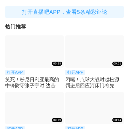
打开直播吧APP，查看5条精彩评论
热门推荐
00:28
00:21
打开APP
打开APP
笑死！🤣尼日利亚最高的
闭嘴！点球大战时赵松源
中锋防守张子宇时 边苦笑
罚进后回应河床门将先前
边弃防
的挑衅
00:19
00:14
打开APP
打开APP