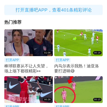
打开直播吧APP，查看401条精彩评论
热门推荐
01:06
00:18
打开APP
打开APP
棒球联赛从不让人失望，
内马尔表示我熟！迪亚洛
场上场下都很精彩👀
要打进呐😅
00:28
00:15
打开APP
打开APP