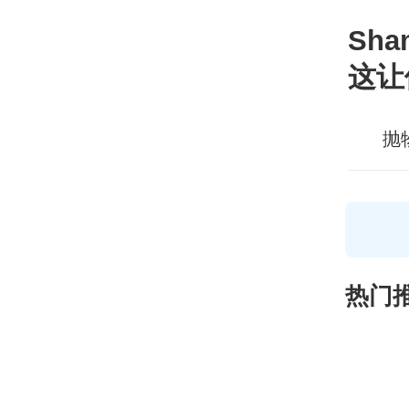
Sh
这让
抛
热门