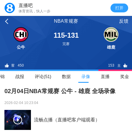
直播吧
体育资讯，快人一步
NBA常规赛
反馈
115-131
完赛
公牛
雄鹿
450
153
集锦
战报
评论(51)
数据
录像
直播
奖金
02月04日NBA常规赛 公牛 - 雄鹿 全场录像
2026-02-04 10:23:04
流畅点播（直播吧客户端观看）