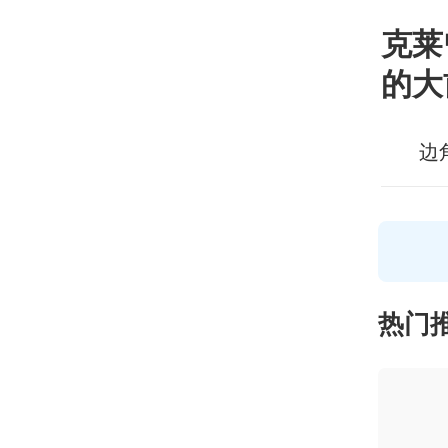
克莱
的大
边
热门