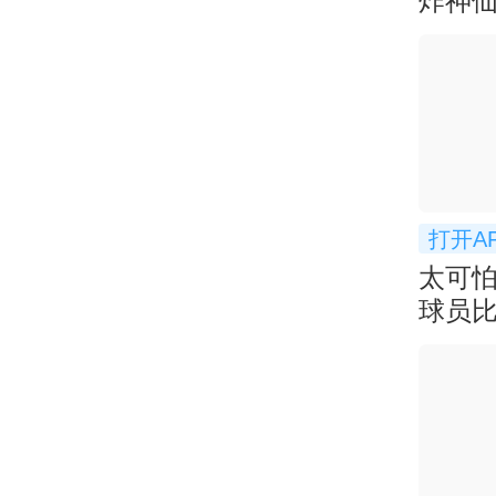
炸神
不讲
打开A
太可怕
球员