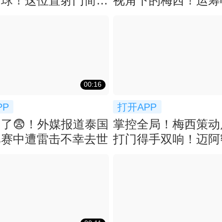
仙球！这位置射门简直
视角下的梅西！运筹
道理！
中~
00:16
PP
打开APP
了😨！外媒报道泰国
掌控全局！梅西策动
比赛中遭雷击不幸去世
打门得手双响！迈阿密
扩大比分！