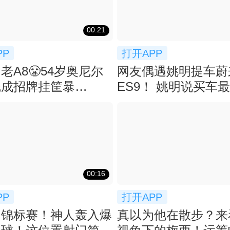
00:21
PP
打开APP
老A8😤54岁奥尼尔
网友偶遇姚明提车蔚
完成招牌挂筐暴
ES9！ 姚明说买车
！！
空间：等了2月
00:16
PP
打开APP
州锦标赛！神人轰入爆
真以为他在散步？来