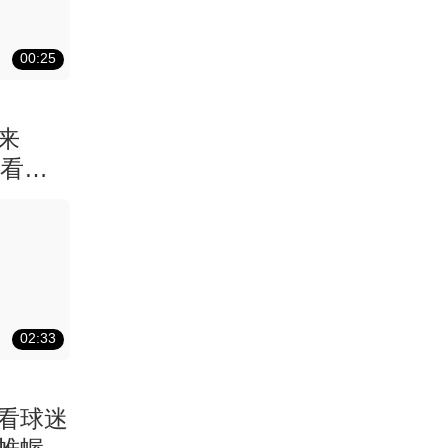
00:25
来
最看重
02:33
看球迷