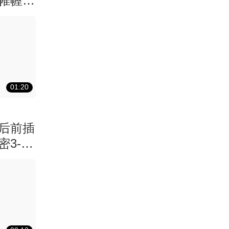
帷幄之
01:20
后前插
3-1