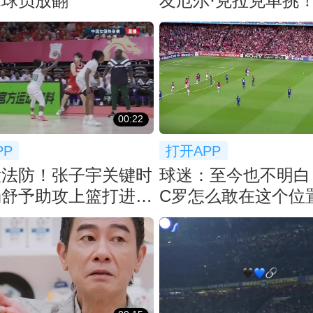
床球员放翻
友厄尔·克拉克单挑
个大帽！
00:22
PP
打开APP
没法防！张子宇关键时
球迷：至今也不明白
杨舒予助攻上篮打进，
C罗怎么敢在这个位
杀死比赛
射门