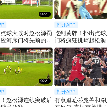
00:21
PP
打开APP
！点球大战时赵松源罚
吃到黄牌！扑出点球
回应河床门将先前的挑
门将疯狂挑衅赵松源
00:21
PP
打开APP
住！赵松源连续突破后
有点尴尬🤣魔兽和