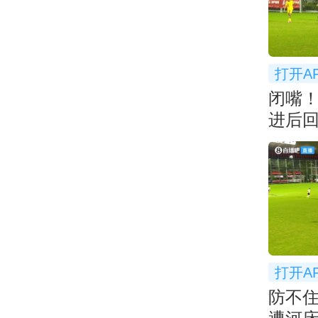
打开A
闭嘴
进后
衅
打开A
防不