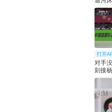
遭河
打开A
对手
刻接
基本