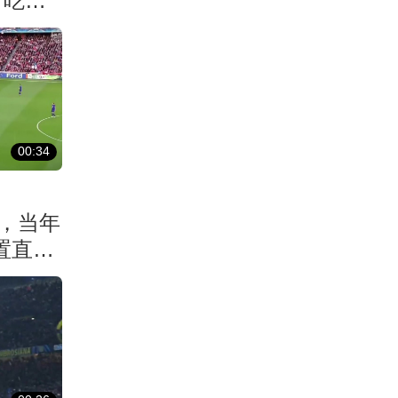
！吃了
00:34
，当年
置直接