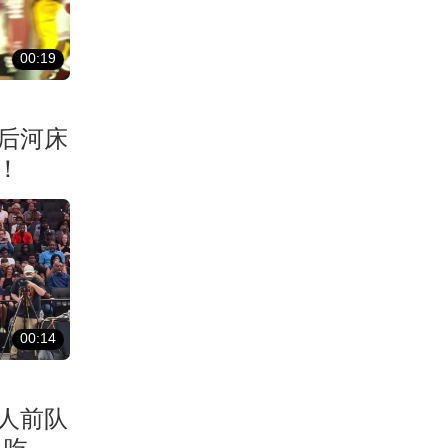
00:19
后河床
！
00:14
湖人前队