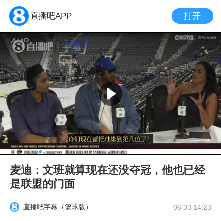
打开
直播吧APP
麦迪：文班就算现在还没夺冠，他也已经
是联盟的门面
直播吧字幕（篮球版）
06-03 14:23