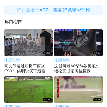
打开直播吧APP，查看27条精彩评论
热门推荐
00:25
00:21
打开APP
打开APP
网友偶遇姚明提车蔚来
这就叫老A8😤54岁奥尼尔
ES9！ 姚明说买车最看重
轻松完成招牌挂筐暴
空间：等了2月
扣！！！
00:16
00:16
打开APP
打开APP