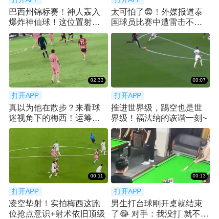
巴西州锦标赛！神人轰入
太可怕了😨！外媒报道泰
爆炸神仙球！这位置射门
国球员比赛中遭雷击不幸
简直不讲道理！
去世
02:33
00:07
打开APP
打开APP
真以为他在散步？来看球
推进世界级，踢空也是世
迷视角下的梅西！运筹帷
界级！福法纳的诙谐一刻~
幄之中~
00:11
00:13
打开APP
打开APP
凌空垫射！实拍梅西这跑
男生打台球刚开桌就结束
位抢点意识+射术依旧顶级
了😂 对手：我没打 就不