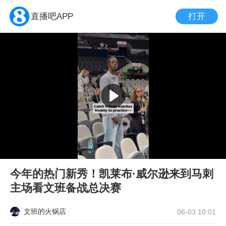
打开
直播吧APP
今年的热门新秀！凯莱布·威尔逊来到马刺
主场看文班备战总决赛
文班的火锅店
06-03 10:01