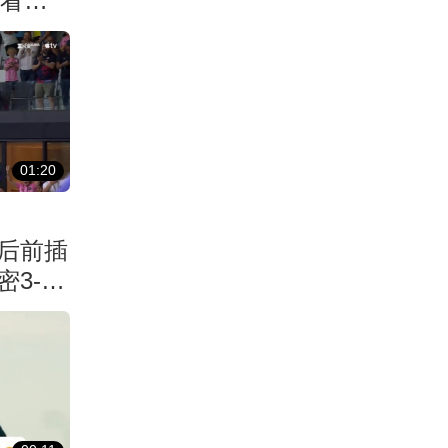
最看重
01:20
后前插
3-1