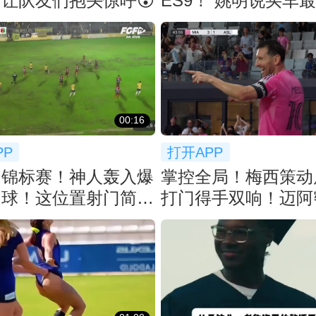
让队友们抱头惊呼😮
ES9！ 姚明说买车
空间：等了2月
00:16
PP
打开APP
州锦标赛！神人轰入爆
掌控全局！梅西策动
仙球！这位置射门简直
打门得手双响！迈阿密
道理！
扩大比分！