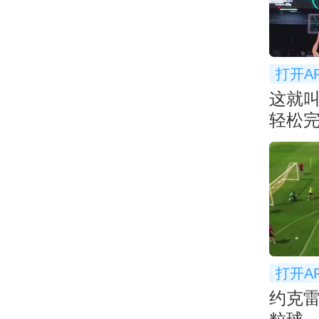
打开A
这就叫
轻松
扣！
打开A
约克