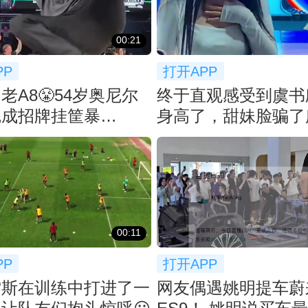
00:21
PP
打开APP
老A8😤54岁奥尼尔
终于直观感受到虞书欣
完成招牌挂筐暴
身高了，甜妹脸骗了
！！
👀
00:11
PP
打开APP
雷斯在训练中打进了一
网友偶遇姚明提车蔚