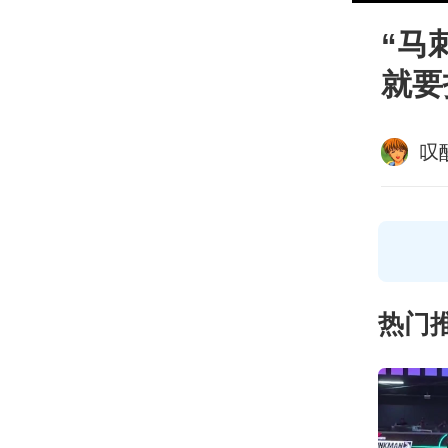
“马
就要
叹
热门