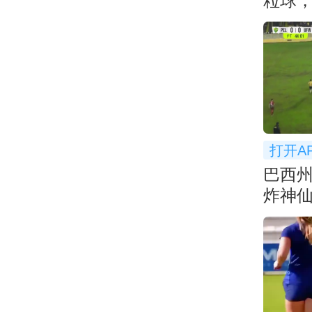
粒球，
打开A
巴西
炸神
不讲