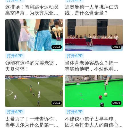
这排场！智利跳伞运动员
迪奥曼德一人单挑拜仁防
高空降落，为沃齐尼亚送
线，是什么含金量？
上科洛科洛球衣
00:16
00:14
打开APP
打开APP
😍能有这样的完美老婆，
当体育老师容易么？把一
夫复何求！
等奖给他吧，不然他明年
还要再来...
00:11
00:06
打开APP
打开APP
太暴力了！一球告诉你，
不建议小孩子太早学球，
当年贝尔为什么是第一个
因为会打击大人的自信心...