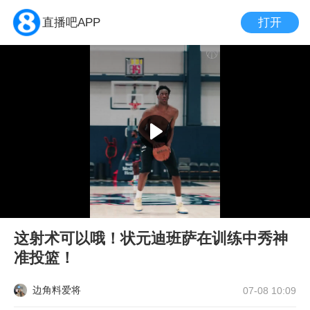
打开
直播吧APP
这射术可以哦！状元迪班萨在训练中秀神
准投篮！
边角料爱将
07-08 10:09