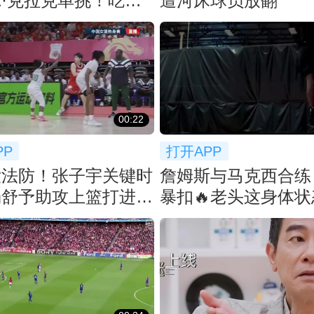
·克拉克单挑！吃了
遭河床球员放翻
帽！
00:22
PP
打开APP
没法防！张子宇关键时
詹姆斯与马克西合练
杨舒予助攻上篮打进，
暴扣🔥老头这身体
杀死比赛
打好久吧！