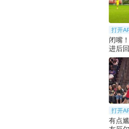
打开A
闭嘴
进后
衅
打开A
有点尴