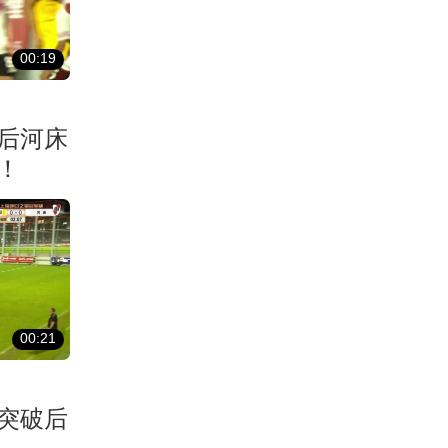
00:19
后河床
！
00:21
突破后