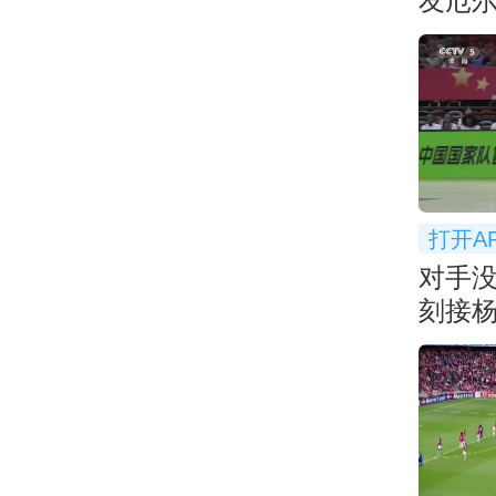
友厄尔
个大
打开A
对手
刻接
基本