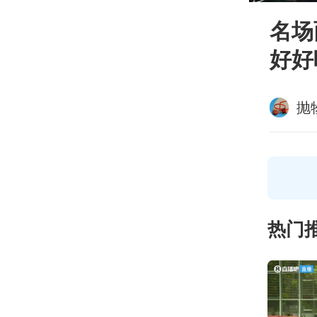
名场
好好
抛
热门