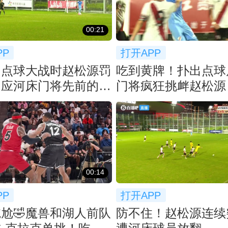
00:21
PP
打开APP
！点球大战时赵松源罚
吃到黄牌！扑出点球
回应河床门将先前的挑
门将疯狂挑衅赵松源
00:14
PP
打开APP
尬🤣魔兽和湖人前队
防不住！赵松源连续