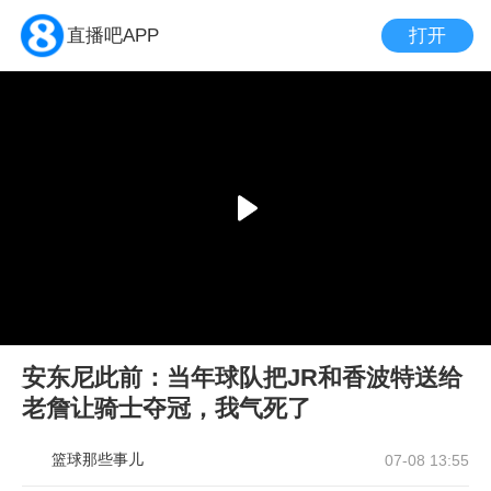
打开
直播吧APP
安东尼此前：当年球队把JR和香波特送给
老詹让骑士夺冠，我气死了
篮球那些事儿
07-08 13:55