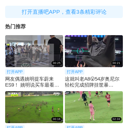
打开直播吧APP，查看3条精彩评论
热门推荐
00:25
00:21
打开APP
打开APP
网友偶遇姚明提车蔚来
这就叫老A8😤54岁奥尼尔
ES9！ 姚明说买车最看重
轻松完成招牌挂筐暴
空间：等了2月
扣！！！
00:16
02:33
打开APP
打开APP