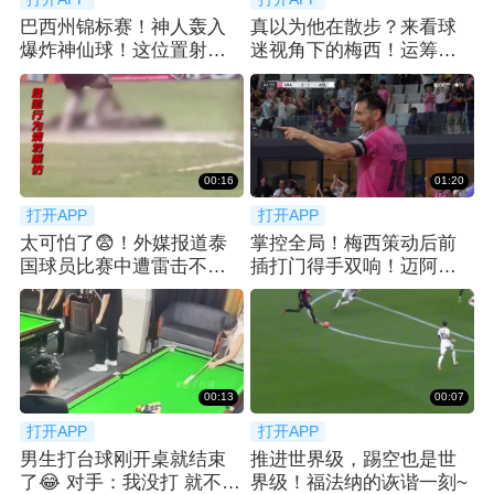
巴西州锦标赛！神人轰入
真以为他在散步？来看球
爆炸神仙球！这位置射门
迷视角下的梅西！运筹帷
简直不讲道理！
幄之中~
00:16
01:20
打开APP
打开APP
太可怕了😨！外媒报道泰
掌控全局！梅西策动后前
国球员比赛中遭雷击不幸
插打门得手双响！迈阿密3-
去世
1扩大比分！
00:13
00:07
打开APP
打开APP
男生打台球刚开桌就结束
推进世界级，踢空也是世
了😂 对手：我没打 就不
界级！福法纳的诙谐一刻~