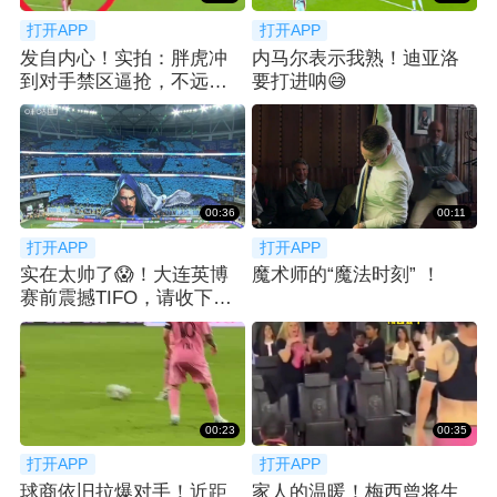
打开APP
打开APP
发自内心！实拍：胖虎冲
内马尔表示我熟！迪亚洛
到对手禁区逼抢，不远处
要打进呐😅
梅西微笑送上掌声
00:36
00:11
打开APP
打开APP
实在太帅了😱！大连英博
魔术师的“魔法时刻” ！
赛前震撼TIFO，请收下我
的膝盖
00:23
00:35
打开APP
打开APP
球商依旧拉爆对手！近距
家人的温暖！梅西曾将生