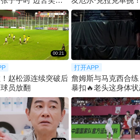
张子宇时 边苦笑边
友厄尔·克拉克单挑
个大帽！
00:21
PP
打开APP
住！赵松源连续突破后
詹姆斯与马克西合练
床球员放翻
暴扣🔥老头这身体
打好久吧！