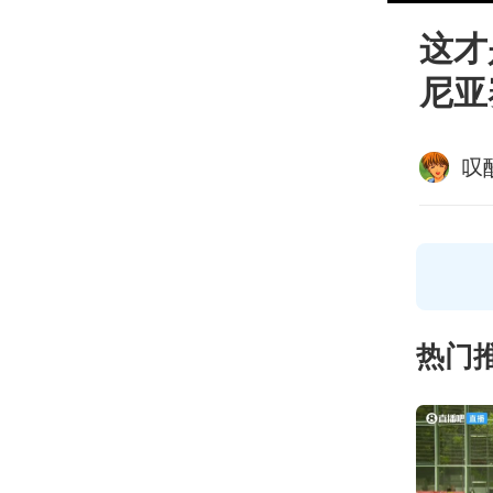
这才
尼亚
叹
热门