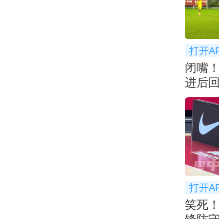
打开A
闭嘴
进后
衅
打开A
笑死！