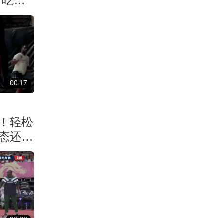
！吃了
00:17
！轻松
状态还能