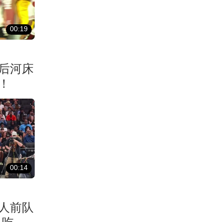
00:19
后河床
！
00:14
湖人前队