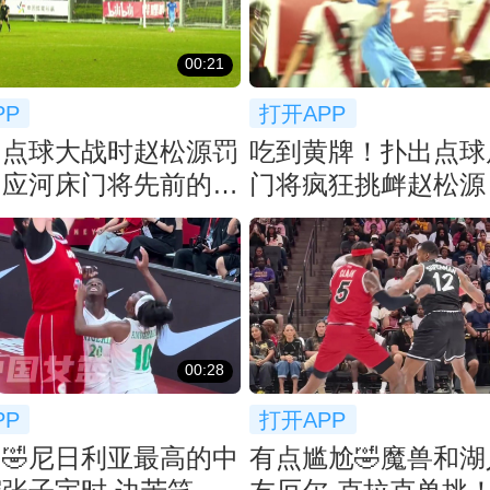
00:21
PP
打开APP
！点球大战时赵松源罚
吃到黄牌！扑出点球
回应河床门将先前的挑
门将疯狂挑衅赵松源
00:28
PP
打开APP
🤣尼日利亚最高的中
有点尴尬🤣魔兽和