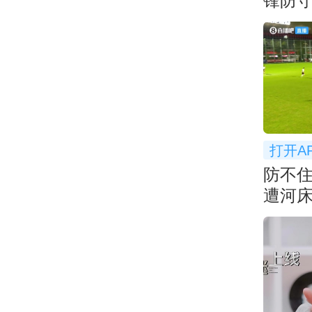
锋防守
弃防
打开A
防不
遭河