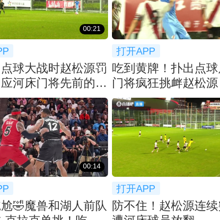
00:21
PP
打开APP
！点球大战时赵松源罚
吃到黄牌！扑出点球
回应河床门将先前的挑
门将疯狂挑衅赵松源
00:14
PP
打开APP
尬🤣魔兽和湖人前队
防不住！赵松源连续