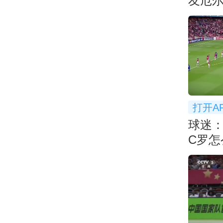
友厄尔
个大
打开A
球迷
C罗怎
射门