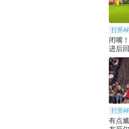
打开A
闭嘴
进后
衅
打开A
有点尴