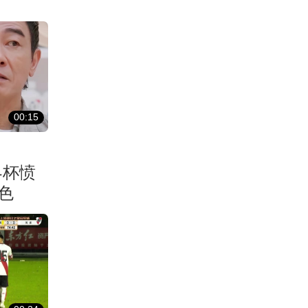
00:15
界杯愤
色