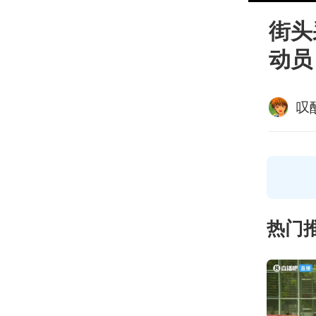
街头
动员？
叹
热门