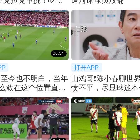
·克拉克单挑！吃了
遭河床球员放翻
帽！
00:34
PP
打开APP
：至今也不明白，当年
山鸡哥❗️陈小春聊世
么敢在这个位置直接
愤不平，尽显球迷本