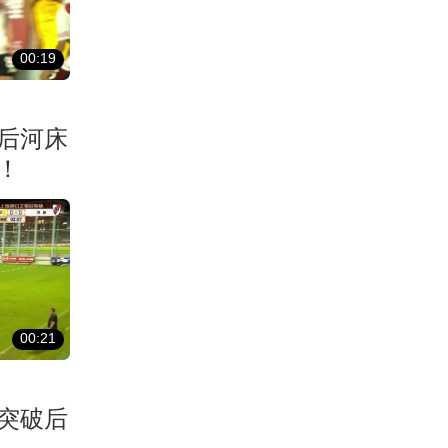
00:19
后河床
！
00:21
突破后