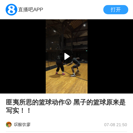
打开
直播吧APP
匪夷所思的篮球动作😮 黑子的篮球原来是
写实！！
叹酸饮廖
07-08 21:50