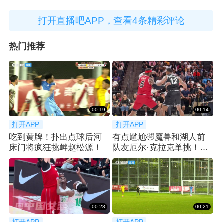
打开直播吧APP，查看4条精彩评论
热门推荐
00:19
00:14
打开APP
打开APP
吃到黄牌！扑出点球后河
有点尴尬🤣魔兽和湖人前
床门将疯狂挑衅赵松源！
队友厄尔·克拉克单挑！吃
了个大帽！
00:28
00:21
打开APP
打开APP