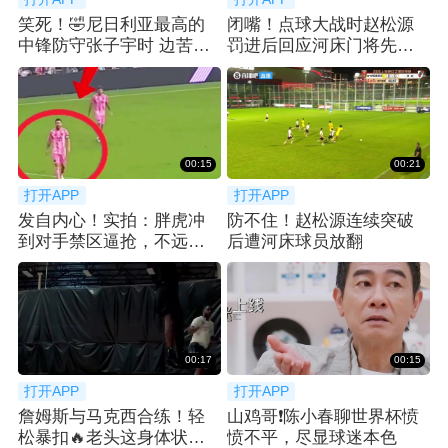
笑死！🤣尼日利亚最高的
闭嘴！点球大战时赵松源
中锋防守张子宇时 边苦笑
罚进后回应河床门将先前
边弃防
的挑衅
00:15
00:21
打开APP
打开APP
发自内心！实拍：胖虎冲
防不住！赵松源连续突破
到对手禁区逼抢，不远处
后遭河床球员放翻
梅西微笑送上掌声
00:17
00:15
打开APP
打开APP
詹姆斯与马克西合练！轻
山鸡哥❗️陈小春聊世界杯愤
松暴扣🔥老头这身体状态
愤不平，尽显球迷本色