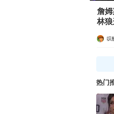
詹姆
林狼
叹
热门