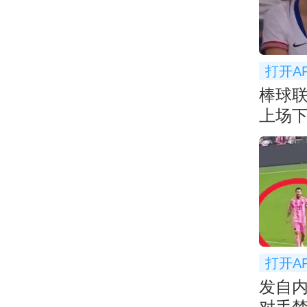
打开A
棒球
上场下
打开A
发自