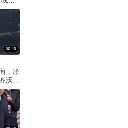
下我的
00:26
面：泽
齐沃激