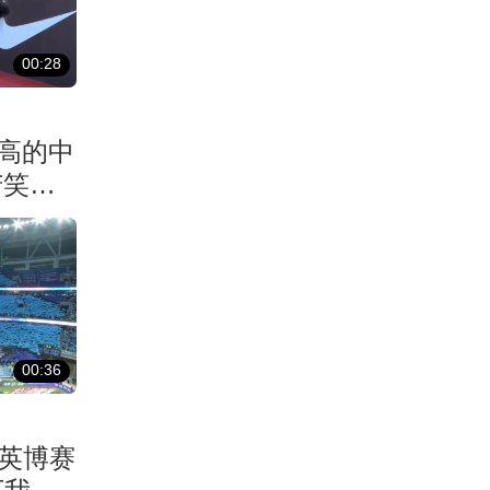
00:28
最高的中
苦笑边
00:36
连英博赛