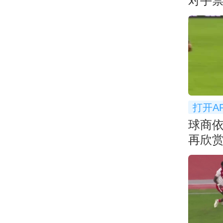
对手
微笑
打开A
球商
再欣
停球