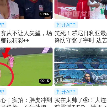
01:06
PP
打开APP
联赛从不让人失望，场
笑死！🤣尼日利亚
都很精彩👀
锋防守张子宇时 边
弃防
00:15
PP
打开APP
内心！实拍：胖虎冲到
实在太帅了😱！大