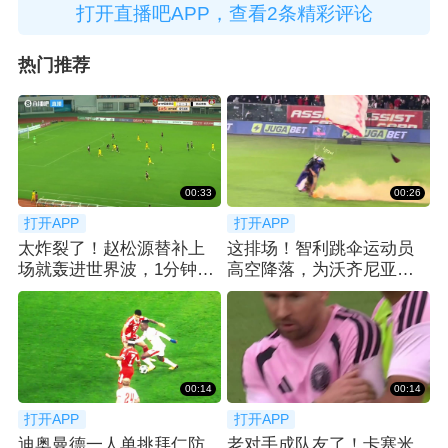
打开直播吧APP，查看2条精彩评论
热门推荐
00:33
00:26
打开APP
打开APP
太炸裂了！赵松源替补上
这排场！智利跳伞运动员
场就轰进世界波，1分钟2
高空降落，为沃齐尼亚送
球反超太猛了
上科洛科洛球衣
00:14
00:14
打开APP
打开APP
迪奥曼德一人单挑拜仁防
老对手成队友了！卡塞米